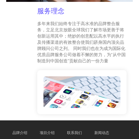
服务理念
多年来我们始终专注于高水准的品牌整合服
务，立足北京放眼全球我们了解市场更善于将
创新运用其中；绝妙的创意配以高水平的执行
及传播渠道的有效整合使我们跻身国内顶尖品
牌顾问公司之列。 同时我们也在为成为国际化
优质品牌服务公司做着不懈的努力，为“从中国
制造到中国创造”贡献自己的一份力量
品牌介绍
项目介绍
联系我们
新闻动态